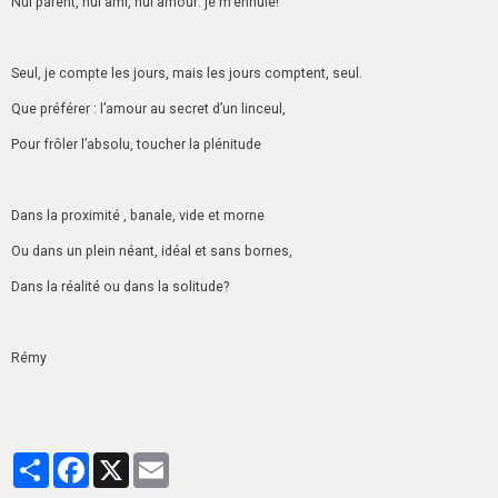
Nul parent, nul ami, nul amour: je m’ennuie!
Seul, je compte les jours, mais les jours comptent, seul.
Que préférer : l’amour au secret d’un linceul,
Pour frôler l’absolu, toucher la plénitude
Dans la proximité , banale, vide et morne
Ou dans un plein néant, idéal et sans bornes,
Dans la réalité ou dans la solitude?
Rémy
Partager
Facebook
X
Email