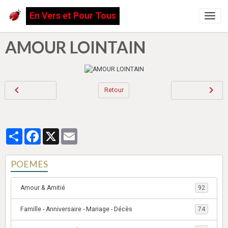
En Vers et Pour Tous
AMOUR LOINTAIN
Retour
Partager
Facebook
X
Email
POEMES
Amour & Amitié
92
Famille - Anniversaire - Mariage - Décès
74